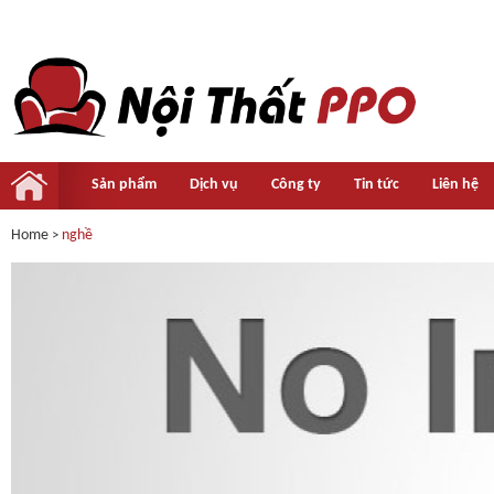
Sản phẩm
Dịch vụ
Công ty
Tin tức
Liên hệ
Home
nghề
>