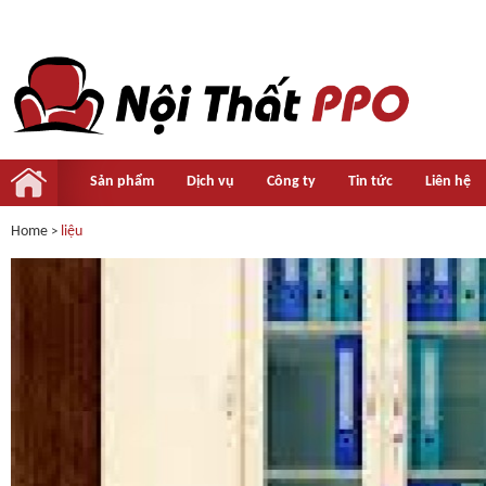
Sản phẩm
Dịch vụ
Công ty
Tin tức
Liên hệ
Home
liệu
>