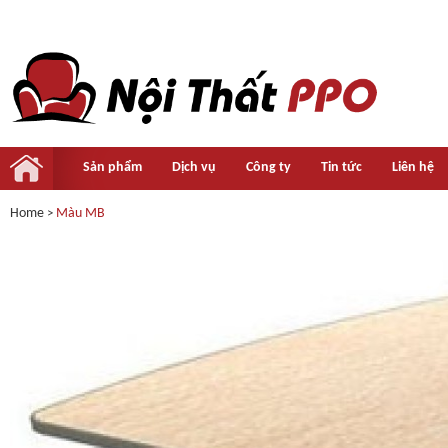
Sản phẩm
Dịch vụ
Công ty
Tin tức
Liên hệ
Home
Màu MB
>