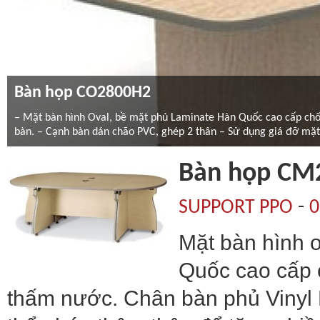
Bàn họp CO2800H2
– Mặt bàn hình Oval, bề mặt phủ Laminate Hàn Quốc cao cấp chốn
bàn. – Cạnh bàn dán chão PVC, ghép 2 thân – Sử dụng giá đỡ mặt
Bàn họp CM
-
SUPPORT PPO
0
Mặt bàn hình 
Quốc cao cấp 
thấm nước. Chân bàn phủ Vinyl